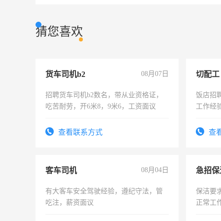
猜您喜欢
货车司机b2
08月07日
切配工
招聘货车司机b2数名，带从业资格证，
饭店招
吃苦耐劳，开6米8，9米6，工资面议
工作经
作。包吃
4500。
查看联系方式
查
客车司机
08月04日
有大客车安全驾驶经验，遵纪守法，管
保洁要
吃注，薪资面议
正常工
责任心