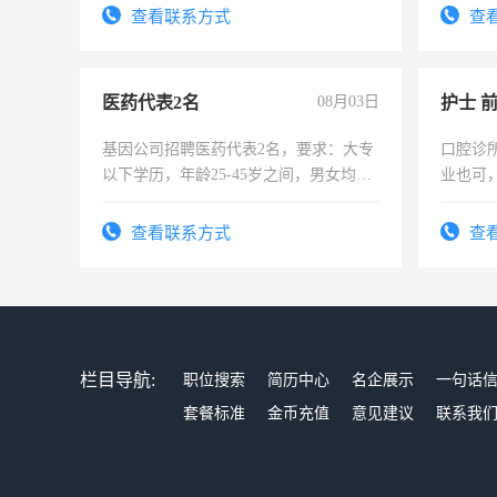
录，客
查看联系方式
查
懂电脑
能力，
医药代表2名
08月03日
护士 
基因公司招聘医药代表2名，要求：大专
口腔诊
以下学历，年龄25-45岁之间，男女均
业也可
可，需要具有营销经验，从事过医药代
强。面
表或者有医学资质的优先，底薪+绩效，
查看联系方式
查
交五险。
栏目导航:
职位搜索
简历中心
名企展示
一句话
套餐标准
金币充值
意见建议
联系我