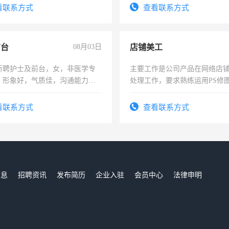
服要求45岁以下高中以上文化，
试用期1-3个月，转正后交纳五
看联系方式
查看联系方式
工作认真，性格开朗有良好沟通
工程，懂水电维修。
前台
08月03日
店铺美工
所聘护士及前台，女，非医学专
主要工作是公司产品在网络店
，形象好，气质佳，沟通能力
处理工作，要求熟练运用PS修图
试，周日休息。
作时间每天8小时，待遇优厚。
看联系方式
查看联系方式
信息
招聘资讯
发布简历
企业入驻
会员中心
法律申明
们