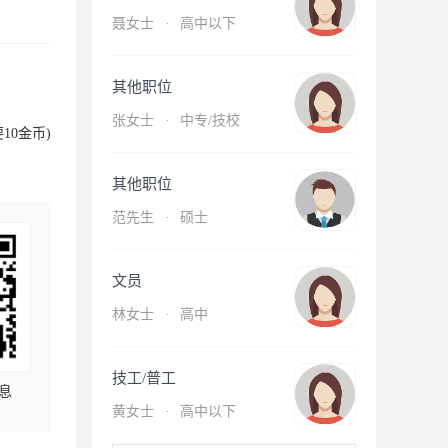
聂女士
·
高中以下
其他职位
张女士
·
中专/技校
10金币)
其他职位
范先生
·
硕士
文员
林女士
·
高中
技工/普工
息
黄女士
·
高中以下