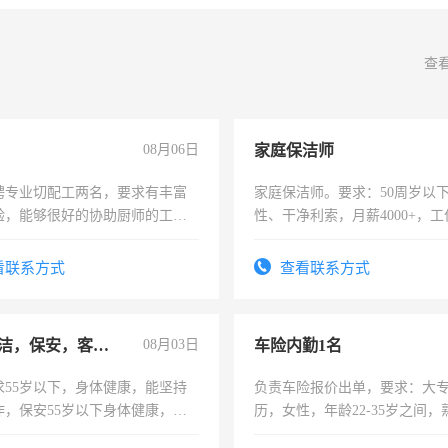
查
08月06日
家庭保洁师
聘专业切配工两名，要求有丰富
家庭保洁师。要求：50周岁以
验，能够很好的协助厨师的工
性、干净利索，月薪4000+，
住，每月有公休，工资3500-
时间灵活，不需坐班，适合宝
太太等。
看联系方式
查看联系方式
急招保洁，保安，客服，工程
08月03日
车险内勤1名
求55岁以下，身体健康，能坚持
负责车险报价出单，要求：大
作，保安55岁以下身体健康，有
历，女性，年龄22-35岁之间
形象端庄，遵纪守法，无犯罪记
操作，工作态度认真，具有团