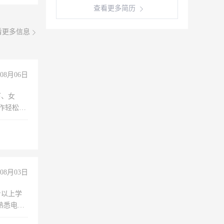
查看更多简历
看更多信息
08月06日
下、女
工作轻松，
妈、全职
08月03日
专以上学
，熟悉电脑
队精神，